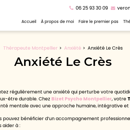
06 25 93 30 09
veron
Accueil
À propos de moi
Faire le premier pas
Thé
Thérapeute Montpellier
Anxiété
Anxiété Le Crès
Anxiété Le Crès
tez régulièrement une anxiété qui perturbe votre quotidien
eux-être durable. Chez
Bizet Psycho Montpellier
, votre
santé mentale avec une approche humaine, intégrative et
vous pouvez bénéficier d’un accompagnement professionn
aider à :