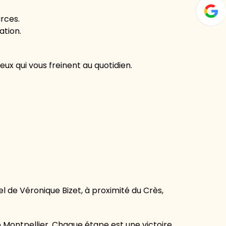
urces.
ation.
x qui vous freinent au quotidien.
l de Véronique Bizet, à proximité du Crès,
 Montpellier. Chaque étape est une victoire,