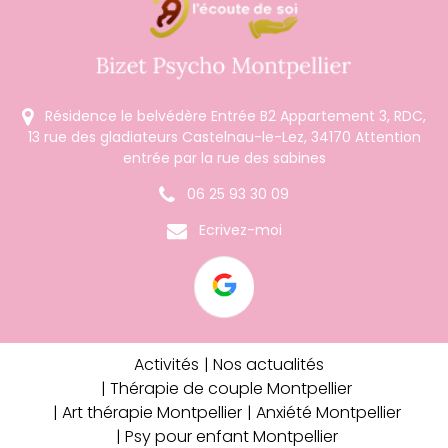
Résidence le belvédère Entrée B2 Appartement 3, RDC,
13 rue des gladiateurs Castelnau-le-Lez, 34170 Attention
entrée par la rue des sabines
06 25 93 30 09
Ecrivez-moi
Activités
Nos actualités
Thérapie de couple Montpellier
Art thérapie Montpellier
Anxiété Montpellier
Psy pour enfant Montpellier